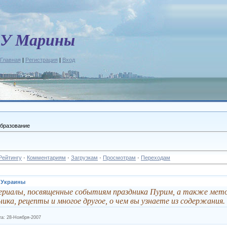
У Марины
Главная
|
Регистрация
|
Вход
образование
Рейтингу
·
Комментариям
·
Загрузкам
·
Просмотрам
·
Переходам
 Украины
ериалы, посвященные событиям праздника Пурим, а также мето
ника, рецепты и многое другое, о чем вы узнаете из содержания.
та:
28-Ноября-2007