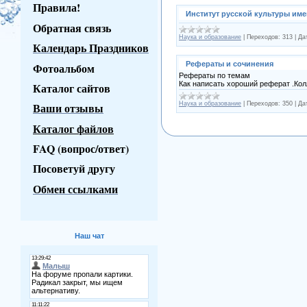
Правила!
Институт русской культуры им
Обратная связь
Наука и образование
|
Переходов:
313
|
Да
Календарь Праздников
Рефераты и сочинения
Фотоальбом
Рефераты по темам
Как написать хороший реферат .Кол
Каталог сайтов
Наука и образование
|
Переходов:
350
|
Да
Ваши отзывы
Каталог файлов
FAQ (вопрос/ответ)
Посоветуй другу
Обмен ссылками
Наш чат