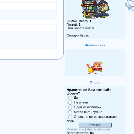
Онлайн всего:
1
Гостей:
1
Пользователей:
0
Сегодня были:
Именинники
Опрос
Нравится ли Вам этот сайт,
форум?
Да
Не очень
Один из любимых
Могло быть лучше
Очень,но регестрироваться
лень
Результаты
|
Архив опросов
Всего ответов:
83