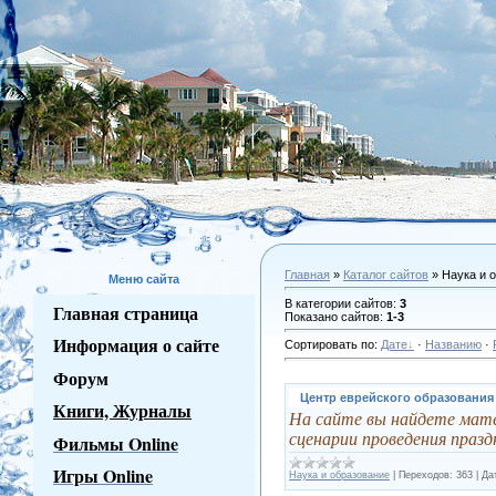
Главная
»
Каталог сайтов
» Наука и 
Меню сайта
В категории сайтов
:
3
Главная страница
Показано сайтов
:
1-3
Информация о сайте
Сортировать по
:
Дате
·
Названию
·
Форум
Центр еврейского образования
Книги, Журналы
На сайте вы найдете мат
сценарии проведения празд
Фильмы Online
Игры Online
Наука и образование
|
Переходов:
363
|
Да