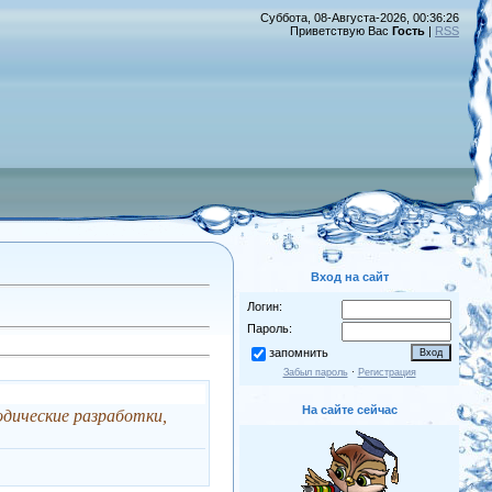
Суббота, 08-Августа-2026, 00:36:26
Приветствую Вас
Гость
|
RSS
Вход на сайт
Логин:
Пароль:
запомнить
Забыл пароль
·
Регистрация
На сайте сейчас
дические разработки,