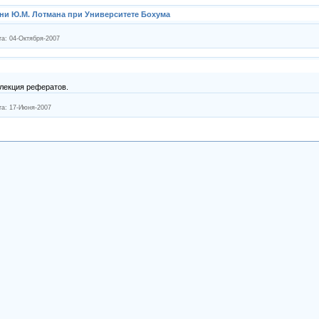
ени Ю.М. Лотмана при Университете Бохума
та:
04-Октября-2007
лекция рефератов.
та:
17-Июня-2007