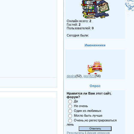
Онлайн всего:
2
Гостей:
2
Пользователей:
0
Сегодня были:
Именинники
degira
(52)
,
igorj321
(56)
Опрос
Нравится ли Вам этот сайт,
форум?
Да
Не очень
Один из любимых
Могло быть лучше
Очень,но регестрироваться
лень
Результаты
|
Архив опросов