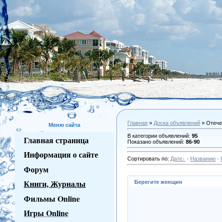
Главная
»
Доска объявлений
» Отече
Меню сайта
В категории объявлений
:
95
Главная страница
Показано объявлений
:
86-90
Информация о сайте
Сортировать по
:
Дате
·
Названию
·
Форум
Книги, Журналы
Берегите женщин
Фильмы Online
Игры Online