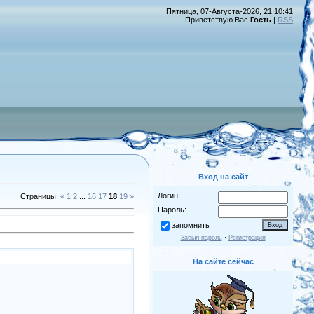
Пятница, 07-Августа-2026, 21:10:41
Приветствую Вас
Гость
|
RSS
Вход на сайт
Логин:
Страницы
:
«
1
2
...
16
17
18
19
»
Пароль:
запомнить
Забыл пароль
·
Регистрация
На сайте сейчас