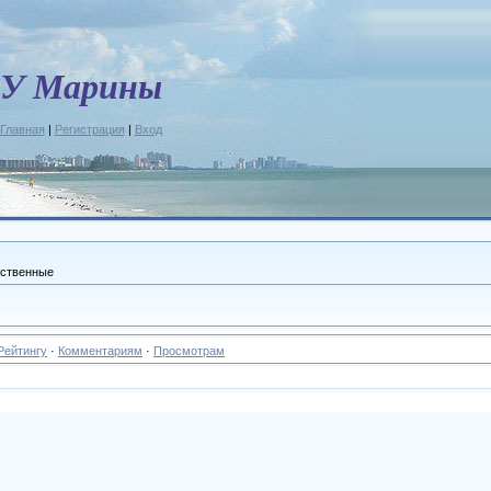
У Марины
Главная
|
Регистрация
|
Вход
ственные
Рейтингу
·
Комментариям
·
Просмотрам