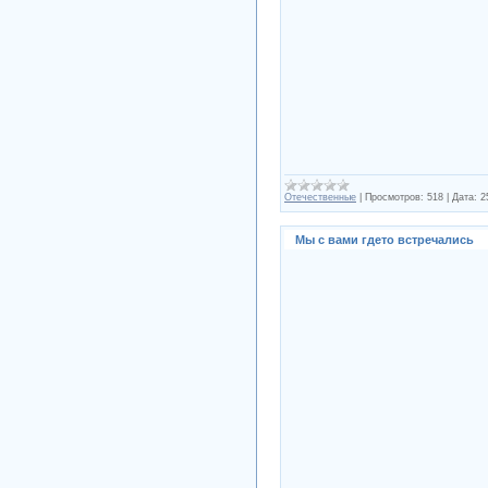
Отечественные
|
Просмотров:
518
|
Дата:
2
Мы с вами гдето встречались