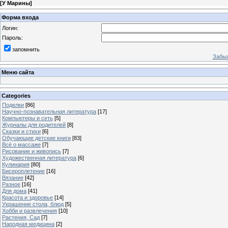
[
У Марины
]
Форма входа
Логин:
Пароль:
запомнить
Забыл
Меню сайта
Categories
Поделки
[86]
Научно-познавательная литература
[17]
Компьютеры и сеть
[5]
Журналы для родителей
[8]
Сказки и стихи
[6]
Обучающие детские книги
[83]
Всё о массаже
[7]
Рисование и живопись
[7]
Художественная литература
[6]
Кулинария
[80]
Бисероплетение
[16]
Вязание
[42]
Разное
[16]
Для дома
[41]
Красота и здоровье
[14]
Украшение стола, блюд
[5]
Хобби и развлечения
[10]
Растения, Сад
[7]
Народная медицина
[2]