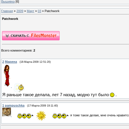
Вышивка
[6]
Главная
»
2009
»
Март
»
03
» Patchwork
Patchwork
Всего комментариев
:
2
2
Марина
(18-Марта-2009 12:51:20)
Я раньше такое делала, лет 7 назад, модно тут было
.
1
pampuschka
(17-Марта-2009 19:11:40)
я тоже такое делаю, мне очень нравитс