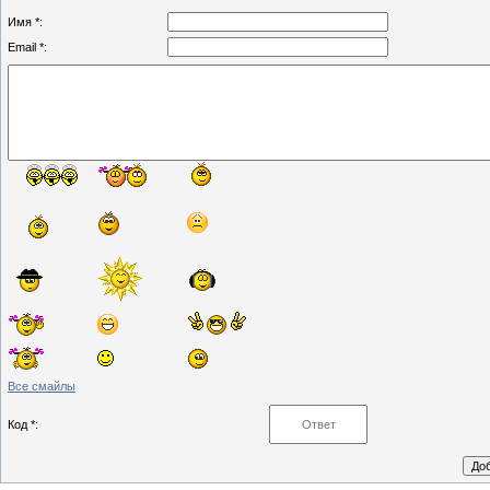
Имя *:
Email *:
Все смайлы
Код *: