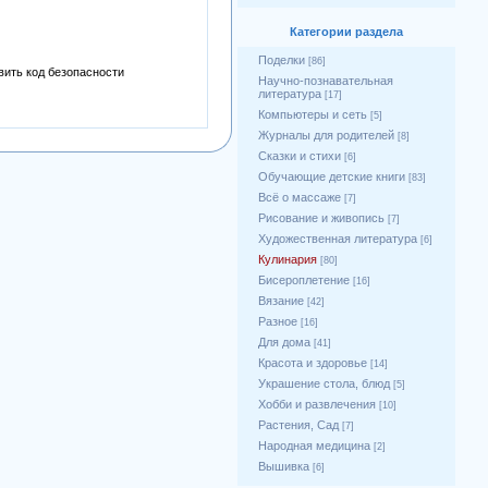
Категории раздела
Поделки
[86]
Научно-познавательная
литература
[17]
Компьютеры и сеть
[5]
Журналы для родителей
[8]
Сказки и стихи
[6]
Обучающие детские книги
[83]
Всё о массаже
[7]
Рисование и живопись
[7]
Художественная литература
[6]
Кулинария
[80]
Бисероплетение
[16]
Вязание
[42]
Разное
[16]
Для дома
[41]
Красота и здоровье
[14]
Украшение стола, блюд
[5]
Хобби и развлечения
[10]
Растения, Сад
[7]
Народная медицина
[2]
Вышивка
[6]