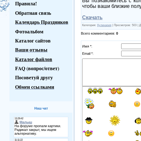
Вы познакомитесь с кол
Правила!
чтобы ваши близкие полу
Обратная связь
Скачать
Календарь Праздников
Категория
:
Кулинария
|
Просмотров
: 503 |
Д
Фотоальбом
Всего комментариев
:
0
Каталог сайтов
Имя *:
Ваши отзывы
Email *:
Каталог файлов
FAQ (вопрос/ответ)
Посоветуй другу
Обмен ссылками
Наш чат