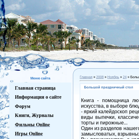
Главная
»
2008
»
Ноябрь
»
24
» Боль
Меню сайта
Главная страница
Большой праздничный стол
Информация о сайте
Книга - помощница лю
Форум
искусства, в выборе блю
- яркий калейдоскоп рец
Книги, Журналы
виды выпечки, классиче
торты и пирожные...
Фильмы Online
Один из разделов нашег
Игры Online
замысловатых, взрывных 