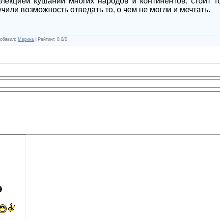
лекцией кушаний многих народов и континентов, стоит т
чили возможность отведать то, о чем не могли и мечтать.
обавил
:
Марина
|
Рейтинг
:
0.0
/
0