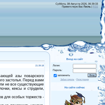
Суббота, 08-Августа-2026, 06:39:33
Приветствую Вас
Гость
|
RSS
Вход на сайт
Логин:
21:39:18
Пароль:
вающей азы поварского
запомнить
ого застолья. Перед вами
Забыл пароль
·
Регистрация
а ли не все существующие
На сайте сейчас
очки, кексы и струдели,
в для особых торжеств -