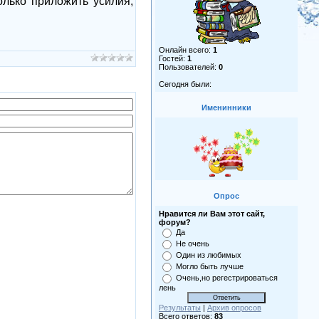
олько приложить усилия,
Онлайн всего:
1
Гостей:
1
Пользователей:
0
Сегодня были:
Именинники
Опрос
Нравится ли Вам этот сайт,
форум?
Да
Не очень
Один из любимых
Могло быть лучше
Очень,но регестрироваться
лень
Результаты
|
Архив опросов
Всего ответов:
83