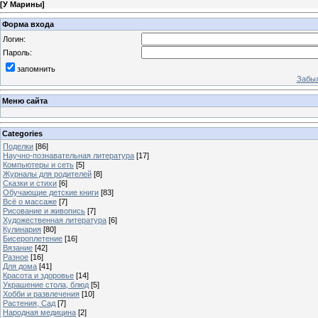
[
У Марины
]
Форма входа
Логин:
Пароль:
запомнить
Забыл
Меню сайта
Categories
Поделки
[86]
Научно-познавательная литература
[17]
Компьютеры и сеть
[5]
Журналы для родителей
[8]
Сказки и стихи
[6]
Обучающие детские книги
[83]
Всё о массаже
[7]
Рисование и живопись
[7]
Художественная литература
[6]
Кулинария
[80]
Бисероплетение
[16]
Вязание
[42]
Разное
[16]
Для дома
[41]
Красота и здоровье
[14]
Украшение стола, блюд
[5]
Хобби и развлечения
[10]
Растения, Сад
[7]
Народная медицина
[2]