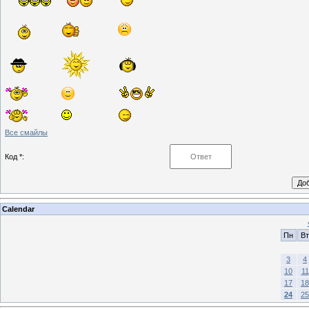
Все смайлы
Код *:
Calendar
Пн
Вт
3
4
10
11
17
18
24
25