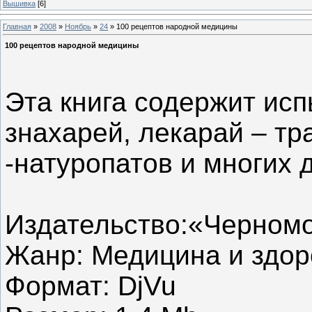
Вышивка
[6]
Главная
»
2008
»
Ноябрь
»
24
» 100 рецептов народной медицины
100 рецептов народной медицины
Эта книга содержит ис
знахарей, лекарай – тр
-натуропатов и многих 
Издательство:«Черномо
Жанр: Медицина и здор
Формат: DjVu