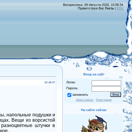
Воскресенье, 09-Августа-2026, 10:08:34
Приветствую Вас
Гость
|
RSS
Вход на сайт
Логин:
20:48:07
Пароль:
запомнить
Забыл пароль
·
Регистрация
На сайте сейчас
ны, напольные подушки и
ицах. Вещи из ворсистой
 разноцветные штучки в
ное.