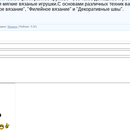
 мягкие вязаные игрушки.С основами различных техник в
ое вязание", "Филейное вязание" и "Декоративные швы".
авил
:
Марина
|
Рейтинг
:
5.0
/
1