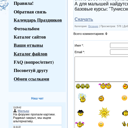
Правила!
А для малышей найдутся
базовые курсы: "Тунисск
Обратная связь
Календарь Праздников
Скачать
Категория
:
Вязание
|
Просмотров
: 578 |
Доб
Фотоальбом
Всего комментариев
:
0
Каталог сайтов
Ваши отзывы
Имя *:
Email *:
Каталог файлов
FAQ (вопрос/ответ)
Посоветуй другу
Обмен ссылками
Наш чат