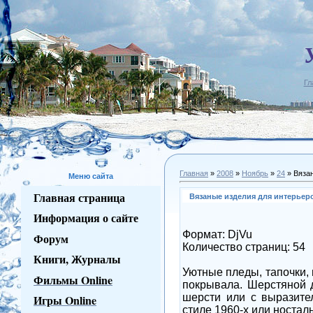
Гл
Главная
»
2008
»
Ноябрь
»
24
» Вяза
Меню сайта
Главная страница
Вязаные изделия для интерьер
Информация о сайте
Формат: DjVu
Форум
Количество страниц: 54
Книги, Журналы
Уютные пледы, тапочки,
Фильмы Online
покрывала. Шерстяной д
шерсти или с выразите
Игры Online
стиле 1960-х или ностал