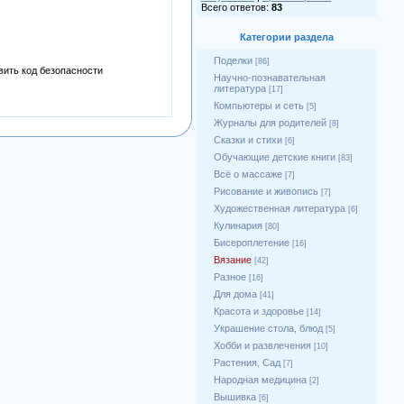
Всего ответов:
83
Категории раздела
Поделки
[86]
Научно-познавательная
литература
[17]
Компьютеры и сеть
[5]
Журналы для родителей
[8]
Сказки и стихи
[6]
Обучающие детские книги
[83]
Всё о массаже
[7]
Рисование и живопись
[7]
Художественная литература
[6]
Кулинария
[80]
Бисероплетение
[16]
Вязание
[42]
Разное
[16]
Для дома
[41]
Красота и здоровье
[14]
Украшение стола, блюд
[5]
Хобби и развлечения
[10]
Растения, Сад
[7]
Народная медицина
[2]
Вышивка
[6]