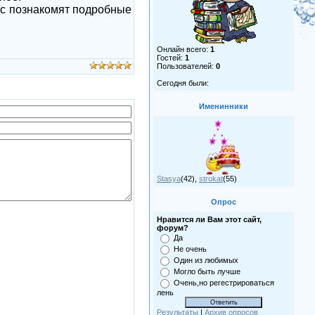
ас познакомят подробные
Онлайн всего:
1
Гостей:
1
Пользователей:
0
Сегодня были:
Именинники
Stasya
(42)
,
strokat
(55)
Опрос
Нравится ли Вам этот сайт,
форум?
Да
Не очень
Один из любимых
Могло быть лучше
Очень,но регестрироваться
лень
Результаты
|
Архив опросов