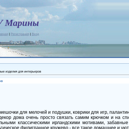
У Марины
авная
|
Регистрация
|
Вход
ные изделия для интерьеров
ов
 мешочки для мелочей и подушки, коврики для игр, паланти
екор дома очень просто связать самим крючком и на сп
льными классическими ирландскими мотивами, забавные
ьгическое филигранное кружево - все такое домашнее и уют