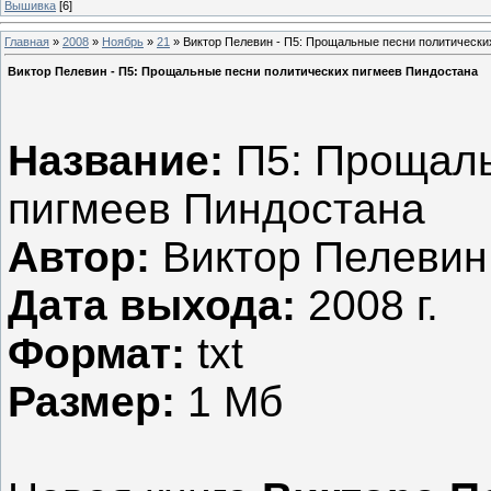
Вышивка
[6]
Главная
»
2008
»
Ноябрь
»
21
» Виктор Пелевин - П5: Прощальные песни политически
Виктор Пелевин - П5: Прощальные песни политических пигмеев Пиндостана
Название:
П5: Прощаль
пигмеев Пиндостана
Автор:
Виктор Пелевин
Дата выхода:
2008 г.
Формат:
txt
Размер:
1 Мб