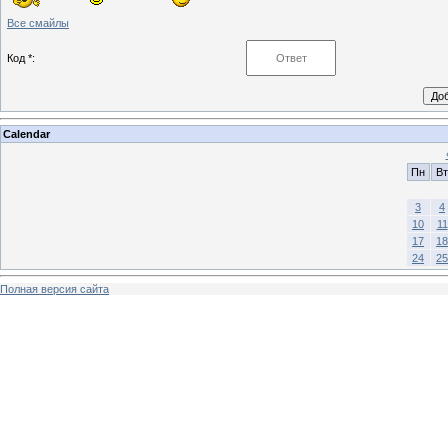
Все смайлы
Код *:
Calendar
Пн
Вт
3
4
10
11
17
18
24
25
Полная версия сайта