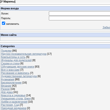
[
У Марины
]
Форма входа
Логин:
Пароль:
запомнить
Забыл
Меню сайта
Categories
Поделки
[86]
Научно-познавательная литература
[17]
Компьютеры и сеть
[5]
Журналы для родителей
[8]
Сказки и стихи
[6]
Обучающие детские книги
[83]
Всё о массаже
[7]
Рисование и живопись
[7]
Художественная литература
[6]
Кулинария
[80]
Бисероплетение
[16]
Вязание
[42]
Разное
[16]
Для дома
[41]
Красота и здоровье
[14]
Украшение стола, блюд
[5]
Хобби и развлечения
[10]
Растения, Сад
[7]
Народная медицина
[2]