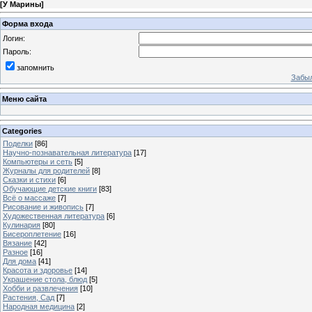
[
У Марины
]
Форма входа
Логин:
Пароль:
запомнить
Забыл
Меню сайта
Categories
Поделки
[86]
Научно-познавательная литература
[17]
Компьютеры и сеть
[5]
Журналы для родителей
[8]
Сказки и стихи
[6]
Обучающие детские книги
[83]
Всё о массаже
[7]
Рисование и живопись
[7]
Художественная литература
[6]
Кулинария
[80]
Бисероплетение
[16]
Вязание
[42]
Разное
[16]
Для дома
[41]
Красота и здоровье
[14]
Украшение стола, блюд
[5]
Хобби и развлечения
[10]
Растения, Сад
[7]
Народная медицина
[2]