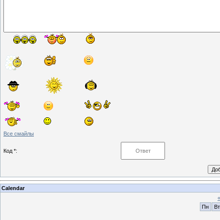
Все смайлы
Код *:
Calendar
Пн
Вт