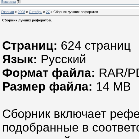
Вышивка
[6]
Главная
»
2008
»
Октябрь
»
27
» Сборник лучших рефератов.
Сборник лучших рефератов.
Страниц:
624 страниц
Язык:
Русский
Формат файла:
RAR/P
Размер файла:
14 MB
Сборник включает рефе
подобранные в соответ